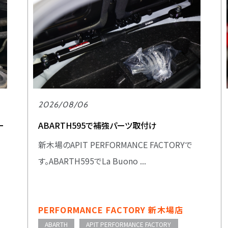
2026/08/06
ー
ABARTH595で補強パーツ取付け
新木場のAPIT PERFORMANCE FACTORYで
す。ABARTH595でLa Buono ...
PERFORMANCE FACTORY 新木場店
ABARTH
APIT PERFORMANCE FACTORY