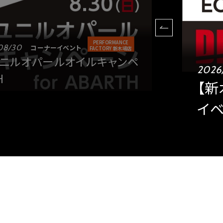
PERFORMANCE
08/30
コーナーイベント
FACTORY 新木場店
ユニルオパールオイルキャンペ
2026
H
【新
イ
2
1
3