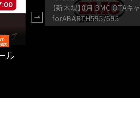
【新木場】8月 BMC OTAキ
forABARTH595/695
CE
木場店
トール