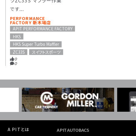
ツZC33S マフラー作業
です...
PERFORMANCE
FACTORY 新木場店
APIT PERFORMANCE FACTORY
HKS
HKS Super Turbo Maffler
ZC33S
スイフトスポーツ
0
0
A PITとは
A PIT AUTOBACS