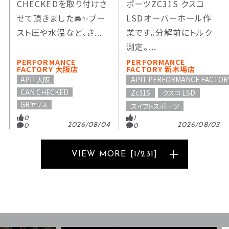
CHECKEDを取り付けさ
ポーツZC31S クスコ
せて頂きました🚘️✨️ブー
LSDオーバーホール作
スト圧や水温など、さ...
業です。分解前にトルク
測定。...
PERFORMANCE
PERFORMANCE
FACTORY 大阪店
FACTORY 新木場店
APIT大阪
APIT PERFORMANCE FACTOR
CAN CHECKED
Zc31S
クスコ LSD
GRヤリス
スイフトスポーツ
0
1
2026/08/04
2026/08/03
0
0
VIEW MORE
[
1
/
231
]