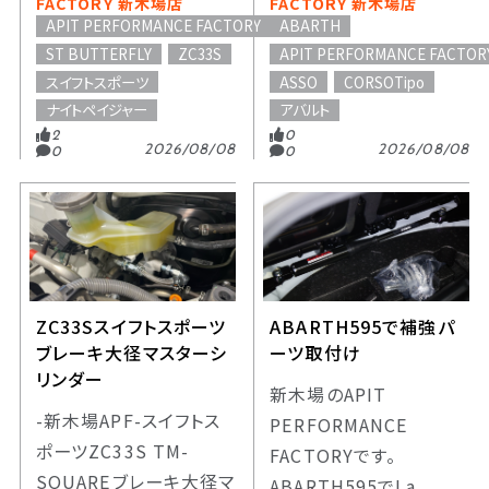
FACTORY 新木場店
FACTORY 新木場店
APIT PERFORMANCE FACTORY
ABARTH
ST BUTTERFLY
ZC33S
APIT PERFORMANCE FACTOR
スイフトスポーツ
ASSO
CORSOTipo
ナイトペイジャー
アバルト
2
0
2026/08/08
2026/08/08
0
0
ZC33Sスイフトスポーツ
ABARTH595で補強パ
ブレーキ大径マスターシ
ーツ取付け
リンダー
新木場のAPIT
-新木場APF-スイフトス
PERFORMANCE
ポーツZC33S TM-
FACTORYです。
SQUAREブレーキ大径マ
ABARTH595でLa