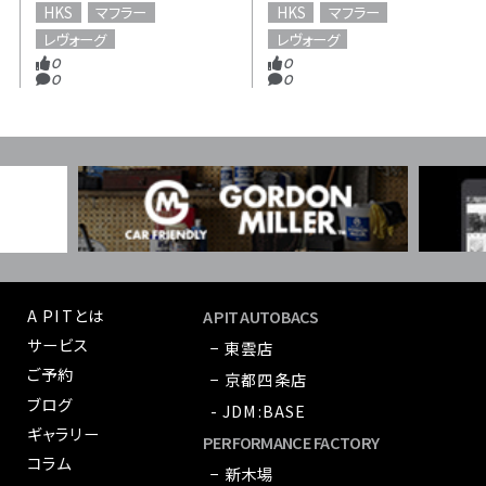
HKS
マフラー
HKS
マフラー
レヴォーグ
レヴォーグ
0
0
0
0
A PITとは
A PIT AUTOBACS
サービス
− 東雲店
ご予約
− 京都四条店
ブログ
- JDM:BASE
ギャラリー
PERFORMANCE FACTORY
コラム
− 新木場