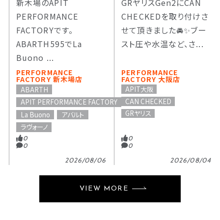
新木場のAPIT
GRヤリスGen2にCAN
PERFORMANCE
CHECKEDを取り付けさ
FACTORYです。
せて頂きました🚘️✨️ブー
ABARTH595でLa
スト圧や水温など、さ...
Buono ...
PERFORMANCE
PERFORMANCE
FACTORY 新木場店
FACTORY 大阪店
APIT大阪
ABARTH
CAN CHECKED
APIT PERFORMANCE FACTORY
GRヤリス
La Buono
アバルト
ラヴォーノ
0
0
0
0
2026/08/06
2026/08/04
VIEW MORE