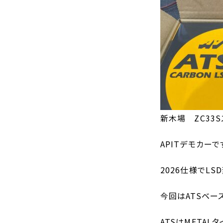
新木場 ZC33
APITデモカーで
2026仕様でLS
今回はATSベー
ATSはMETAL