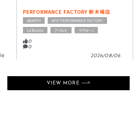
PERFORMANCE FACTORY 新木場店
ABARTH
APIT PERFORMANCE FACTORY
La Buono
アバルト
ラヴォーノ
0
0
06
2026/08/06
VIEW MORE