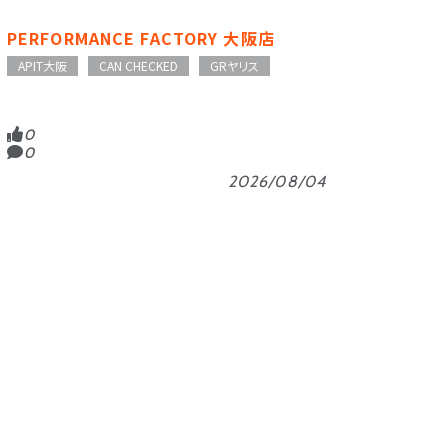
PERFORMANCE FACTORY 大阪店
APIT大阪
CAN CHECKED
GRヤリス
0
0
2026/08/04