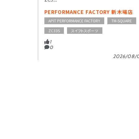
PERFORMANCE FACTORY 新木場店
APIT PERFORMANCE FACTORY
TM-SQUARE
ZC33S
スイフトスポーツ
1
0
2026/08/