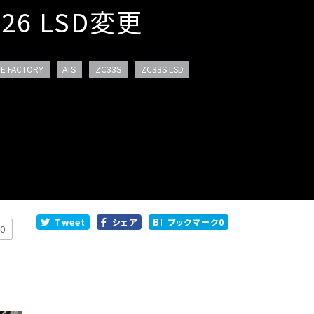
26 LSD変更
E FACTORY
ATS
ZC33S
ZC33S LSD
Tweet
シェア
ブックマーク
0
0