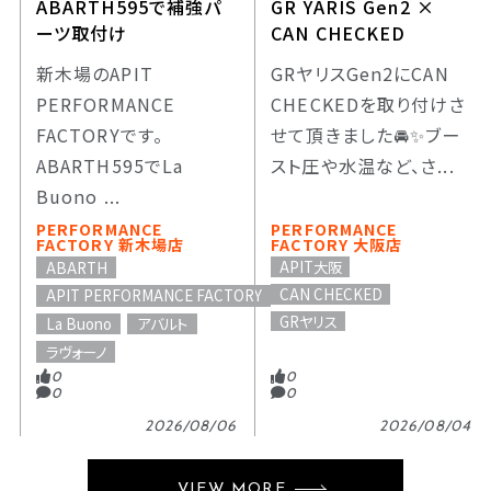
ABARTH595で補強パ
GR YARIS Gen2 ×
ーツ取付け
CAN CHECKED
新木場のAPIT
GRヤリスGen2にCAN
PERFORMANCE
CHECKEDを取り付けさ
FACTORYです。
せて頂きました🚘️✨️ブー
ABARTH595でLa
スト圧や水温など、さ...
Buono ...
PERFORMANCE
PERFORMANCE
FACTORY 新木場店
FACTORY 大阪店
APIT大阪
ABARTH
CAN CHECKED
APIT PERFORMANCE FACTORY
GRヤリス
La Buono
アバルト
ラヴォーノ
0
0
0
0
2026/08/06
2026/08/04
VIEW MORE