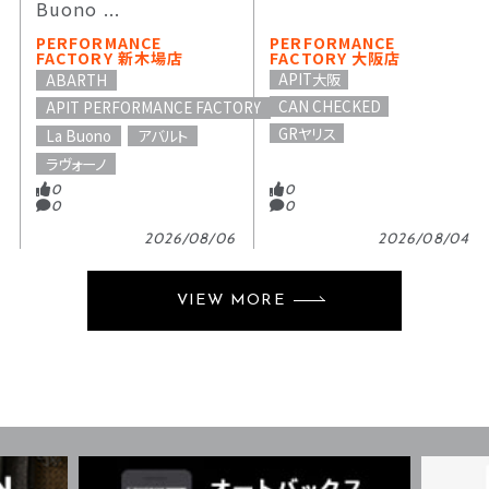
Buono ...
PERFORMANCE
PERFORMANCE
FACTORY 新木場店
FACTORY 大阪店
APIT大阪
ABARTH
CAN CHECKED
APIT PERFORMANCE FACTORY
GRヤリス
La Buono
アバルト
ラヴォーノ
0
0
0
0
2026/08/06
2026/08/04
VIEW MORE