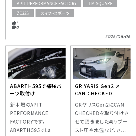
APIT PERFORMANCE FACTORY
TM-SQUARE
ZC33S
スイフトスポーツ
1
0
2026/08/06
ABARTH595で補強パ
GR YARIS Gen2 ×
ーツ取付け
CAN CHECKED
新木場のAPIT
GRヤリスGen2にCAN
PERFORMANCE
CHECKEDを取り付けさ
FACTORYです。
せて頂きました🚘️✨️ブー
ABARTH595でLa
スト圧や水温など、さ...