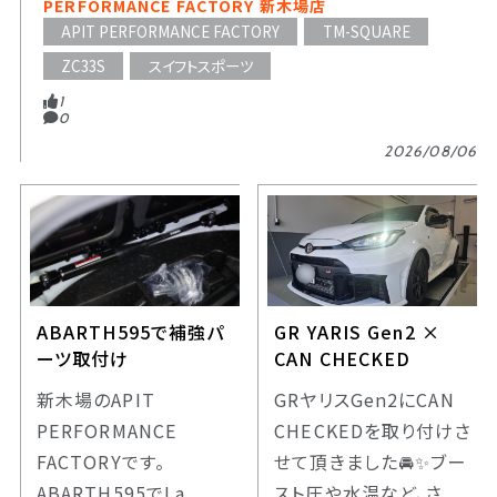
PERFORMANCE FACTORY 新木場店
APIT PERFORMANCE FACTORY
TM-SQUARE
ZC33S
スイフトスポーツ
1
0
2026/08/06
ABARTH595で補強パ
GR YARIS Gen2 ×
ーツ取付け
CAN CHECKED
新木場のAPIT
GRヤリスGen2にCAN
PERFORMANCE
CHECKEDを取り付けさ
FACTORYです。
せて頂きました🚘️✨️ブー
ABARTH595でLa
スト圧や水温など、さ...