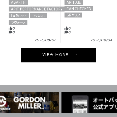
APIT大阪
ABARTH
CAN CHECKED
APIT PERFORMANCE FACTORY
GRヤリス
La Buono
アバルト
ラヴォーノ
0
0
0
0
2026/08/06
2026/08/04
VIEW MORE