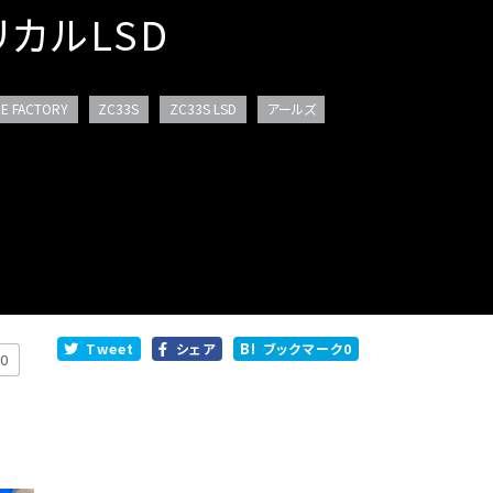
リカルLSD
E FACTORY
ZC33S
ZC33S LSD
アールズ
Tweet
シェア
ブックマーク
0
0