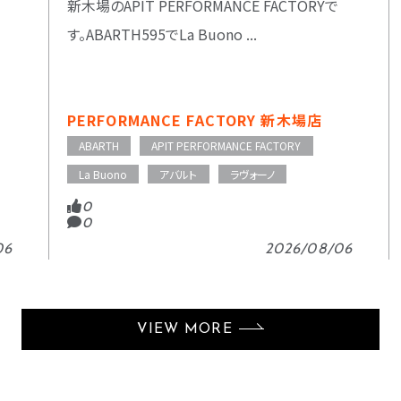
新木場のAPIT PERFORMANCE FACTORYで
す。ABARTH595でLa Buono ...
PERFORMANCE FACTORY 新木場店
ABARTH
APIT PERFORMANCE FACTORY
La Buono
アバルト
ラヴォーノ
0
0
06
2026/08/06
VIEW MORE