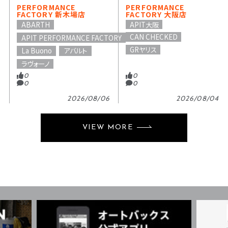
PERFORMANCE
PERFORMANCE
FACTORY 新木場店
FACTORY 大阪店
APIT大阪
ABARTH
CAN CHECKED
APIT PERFORMANCE FACTORY
GRヤリス
La Buono
アバルト
ラヴォーノ
0
0
0
0
2026/08/06
2026/08/04
VIEW MORE