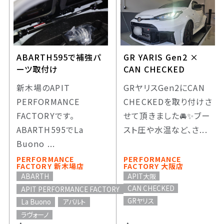
ABARTH595で補強パ
GR YARIS Gen2 ×
ーツ取付け
CAN CHECKED
新木場のAPIT
GRヤリスGen2にCAN
PERFORMANCE
CHECKEDを取り付けさ
FACTORYです。
せて頂きました🚘️✨️ブー
ABARTH595でLa
スト圧や水温など、さ...
Buono ...
PERFORMANCE
PERFORMANCE
FACTORY 新木場店
FACTORY 大阪店
APIT大阪
ABARTH
CAN CHECKED
APIT PERFORMANCE FACTORY
GRヤリス
La Buono
アバルト
ラヴォーノ