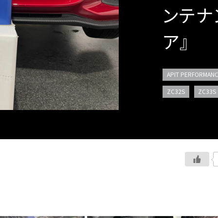
ンテナ
ア』
APIT PERFORMANC
ZC32S
ZC33S