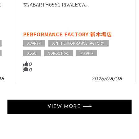
て
す。ABARTH695C RIVALEでA...
PERFORMANCE FACTORY 新木場店
ABARTH
APIT PERFORMANCE FACTORY
ASSO
CORSOTipo
アバルト
0
0
08
2026/08/08
VIEW MORE