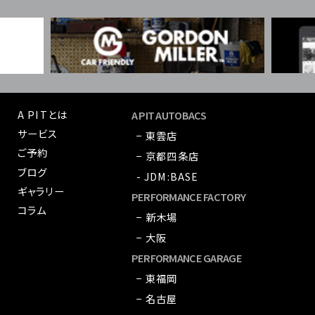
A PITとは
A PIT AUTOBACS
サービス
− 東雲店
ご予約
− 京都四条店
ブログ
- JDM:BASE
ギャラリー
PERFORMANCE FACTORY
コラム
− 新木場
− 大阪
PERFORMANCE GARAGE
− 東福岡
− 名古屋