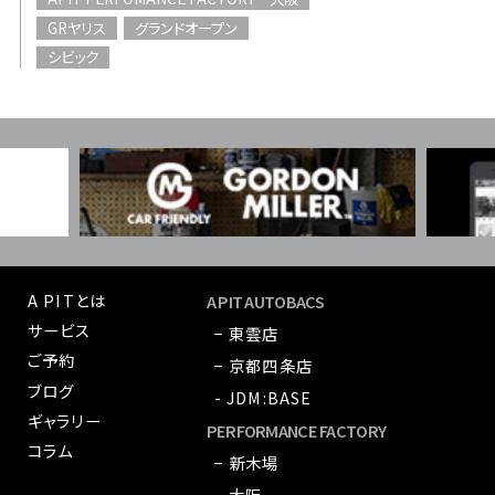
GRヤリス
グランドオープン
シビック
A PITとは
A PIT AUTOBACS
サービス
− 東雲店
ご予約
− 京都四条店
ブログ
- JDM:BASE
ギャラリー
PERFORMANCE FACTORY
コラム
− 新木場
− 大阪