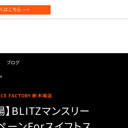
くはこちら
ブログ
H
NCE FACTORY 新木場店
場】BLITZマンスリー
ペーンForスイフトス