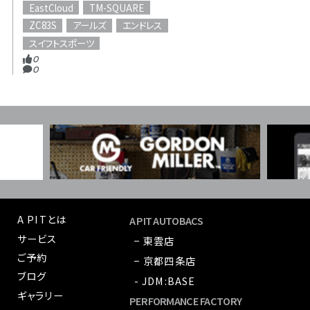
EastCloud
TM-SQUARE
ZC83S
アールズ
エンドレス
スイフトスポーツ
0
0
A PITとは
A PIT AUTOBACS
サービス
− 東雲店
ご予約
− 京都四条店
ブログ
- JDM:BASE
ギャラリー
PERFORMANCE FACTORY