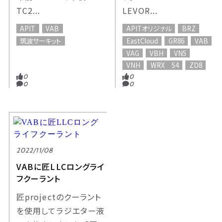
TC2...
LEVOR...
APIT
VAB
APITオリジナル
BRZ
筑波サーキット
EastCloud
GR86
VAB
VAG
VBH
VN5
VNH
WRX S4
ZD8
0
0
0
0
2022/11/08
VABに匠LLCロングライ
フクーラント
匠projectのクーラント
を使用してラジエター液