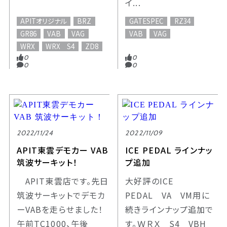
イ...
APITオリジナル
BRZ
GATESPEC
RZ34
GR86
VAB
VAG
VAB
VAG
WRX
WRX S4
ZD8
0
0
0
0
2022/11/24
2022/11/09
APIT東雲デモカー VAB
ICE PEDAL ラインナッ
筑波サーキット！
プ追加
APIT東雲店です。先日
大好評のICE
筑波サーキットでデモカ
PEDAL VA VM用に
ーVABを走らせました！
続きラインナップ追加で
午前TC1000、午後
す。ＷＲＸ S4 VBH