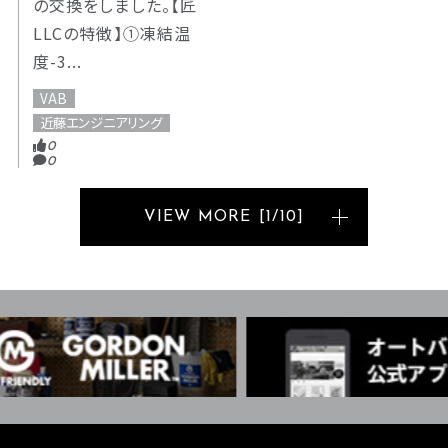
の交換をしました。【匠
LLCの特徴】①凍結温
度-3...
VAB
近藤エンジニアリング
0
0
VIEW MORE
[
1
/
10
]