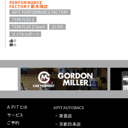
PERFORMANCE
FACTORY 新木場店
APIT PERFORMANCE FACTORY
TEIN FLEX Z
TEIN FLEX Z Sport
ZC33S
スイフトスポーツ
0
0
A PITとは
A PIT AUTOBACS
サービス
− 東雲店
ご予約
− 京都四条店