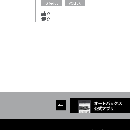
GReddy
VOLTEX
0
0