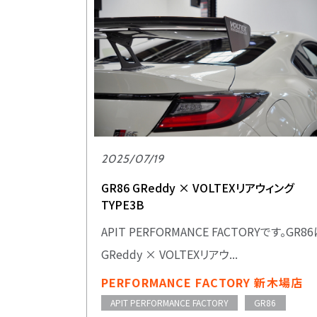
2025/07/19
GR86 GReddy × VOLTEXリアウィング
TYPE3B
APIT PERFORMANCE FACTORYです。GR8
GReddy × VOLTEXリアウ...
PERFORMANCE FACTORY 新木場店
APIT PERFORMANCE FACTORY
GR86