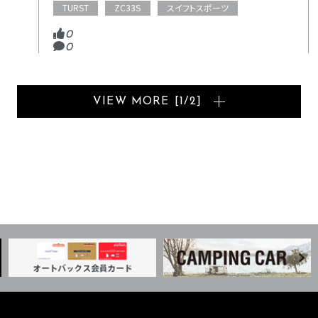
TURST
ZC33S
スイフトスポーツ
0
0
VIEW MORE
[
1
/
2
]