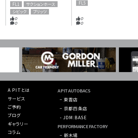
FL5
FL1
サクションホース
シビック
ブリッツ
0
0
0
0
A PITとは
A PIT AUTOBACS
サービス
− 東雲店
ご予約
− 京都四条店
ブログ
- JDM:BASE
ギャラリー
PERFORMANCE FACTORY
コラム
− 新木場