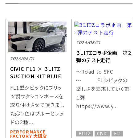
2024/08/21
BLITZコラボ企画 第2
2026/06/21
弾のテスト走行
CIVIC FL1 × BLITZ
～Road to SFC
SUCTION KIT BLUE
～ FLシビックの
FL1型シビックにブリッ
楽しさを追求していく第
ツ製サクションホースを
１弾
取り付けさせて頂きまし
https://www.y...
た🤗✨️色はブルーとレッ
ドの２種...
PERFORMANCE
BLITZ
CIVIC
FL1
FACTORY 大阪店