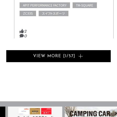
APIT PERFORMANCE FACTORY
TM-SQUARE
ZC33S
スイフトスポーツ
2
0
VIEW MORE
[
1
/
57
]