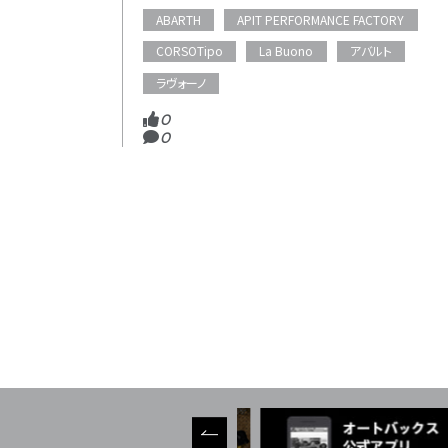
ABARTH
APIT PERFORMANCE FACTORY
CORSOTipo
La Buono
アバルト
ラヴォーノ
0
0