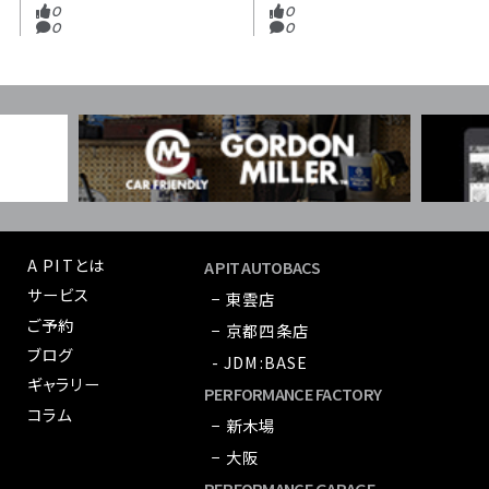
0
0
0
0
A PITとは
A PIT AUTOBACS
サービス
− 東雲店
ご予約
− 京都四条店
ブログ
- JDM:BASE
ギャラリー
PERFORMANCE FACTORY
コラム
− 新木場
− 大阪
PERFORMANCE GARAGE