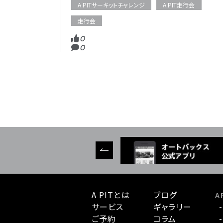
A PITサーキットチャレンジ
A PIT走行会
走行会
0
0
A PITとは
ブログ
A 
サービス
ギャラリー
ご予約
コラム