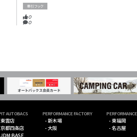
牽引フック
0
0
PIT AUTOBACS
PERFORMANCE FACTORY
PERFORMANCE
- 東雲店
- 新木場
- 東福岡
- 京都四条店
- 大阪
- 名古屋
- JDM:BASE