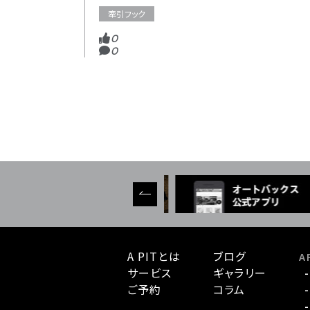
牽引フック
0
0
A PITとは
ブログ
A 
サービス
ギャラリー
ご予約
コラム