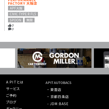
FACTORY 大阪店
APF大阪
CIVIC TYPE R FL5
SPOON
無限
0
0
A PITとは
A PIT AUTOBACS
サービス
− 東雲店
ご予約
− 京都四条店
ブログ
- JDM:BASE
ギャラリー