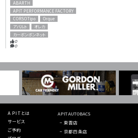
ABARTH
APIT PERFORMANCE FACTORY
CORSOTipo
Orque
アバルト
オレカ
カーボンボンネット
0
0
A PITとは
A PIT AUTOBACS
サービス
− 東雲店
ご予約
− 京都四条店