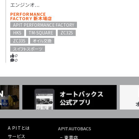
エンジンオ...
PERFORMANCE
FACTORY 新木場店
APIT PERFORMANCE FACTORY
HKS
TM-SQUARE
ZC32S
ZC33S
オイル交換
スイフトスポーツ
0
0
A PITとは
A PIT AUTOBACS
サービス
− 東雲店